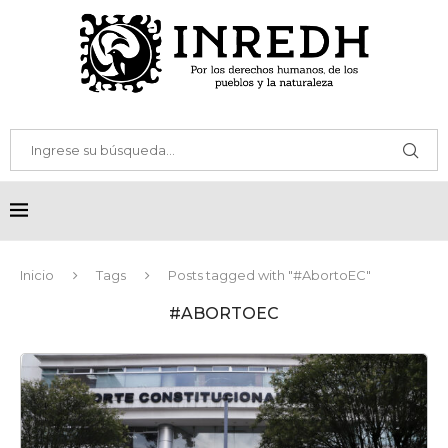
Inicio
Tags
Posts tagged with "#AbortoEC"
#ABORTOEC