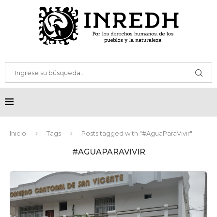
Inicio
Tags
Posts tagged with "#AguaParaVivir"
#AGUAPARAVIVIR