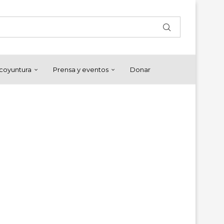
y coyuntura
Prensa y eventos
Donar