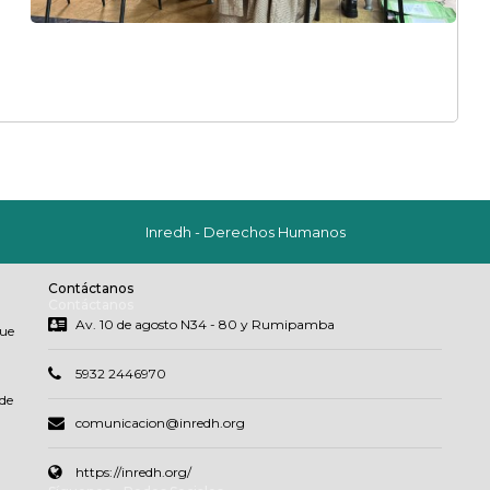
Inredh - Derechos Humanos
Contáctanos
Contáctanos
Av. 10 de agosto N34 - 80 y Rumipamba
que
5932 2446970
de
comunicacion@inredh.org
https://inredh.org/