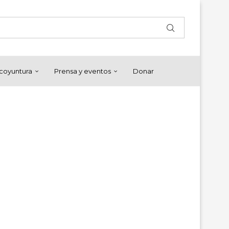
y coyuntura
Prensa y eventos
Donar