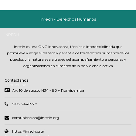
Inredh - Derechos Humanos
INREDH
.
Inredh es una ONG innovadora, técnica e interdisciplinaria que
promueve y exige el respeto y garantia de los derechos humanos de los
pueblos y la naturaleza a través del acompañamiento a personas y
organizaciones en el marco de la no violencia activa
Contáctanos
Contáctanos
Av. 10 de agosto N34 - 80 y Rumipamba
5932 2446970
comunicacion@inredh.org
https://inredh.org/