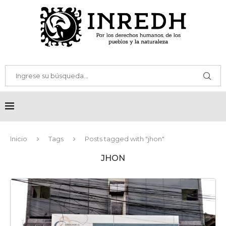
Inicio
Tags
Posts tagged with "jhon"
JHON