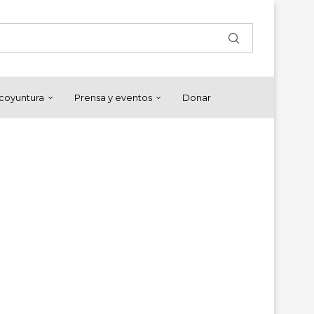
y coyuntura
Prensa y eventos
Donar