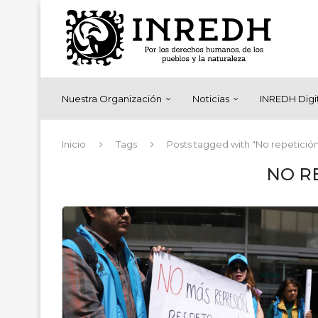
Nuestra Organización
Noticias
INREDH Digi
Inicio
Tags
Posts tagged with "No repetició
NO R