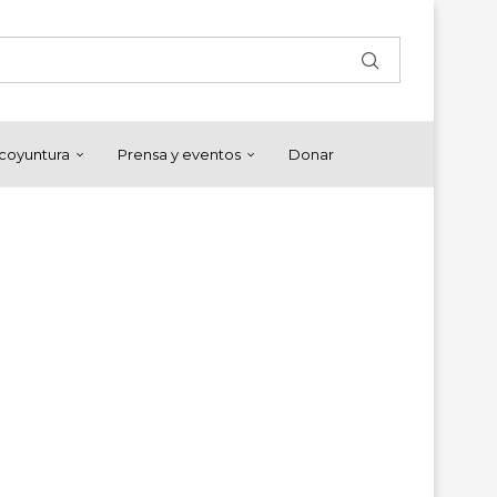
y coyuntura
Prensa y eventos
Donar