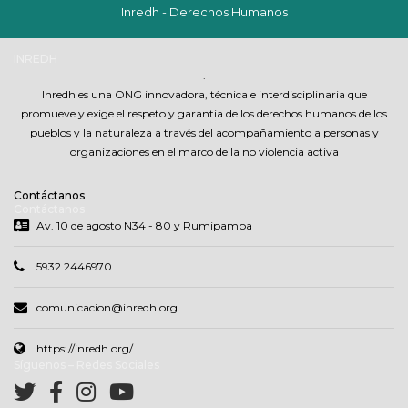
Inredh - Derechos Humanos
INREDH
.
Inredh es una ONG innovadora, técnica e interdisciplinaria que
promueve y exige el respeto y garantia de los derechos humanos de los
pueblos y la naturaleza a través del acompañamiento a personas y
organizaciones en el marco de la no violencia activa
Contáctanos
Contáctanos
Av. 10 de agosto N34 - 80 y Rumipamba
5932 2446970
comunicacion@inredh.org
https://inredh.org/
Síguenos – Redes Sociales