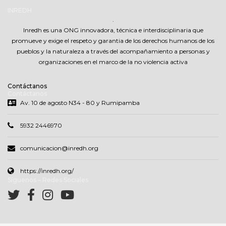
INREDH
.
Inredh es una ONG innovadora, técnica e interdisciplinaria que
promueve y exige el respeto y garantia de los derechos humanos de los
pueblos y la naturaleza a través del acompañamiento a personas y
organizaciones en el marco de la no violencia activa
Contáctanos
Contáctanos
Av. 10 de agosto N34 - 80 y Rumipamba
5932 2446970
comunicacion@inredh.org
https://inredh.org/
Síguenos – Redes Sociales