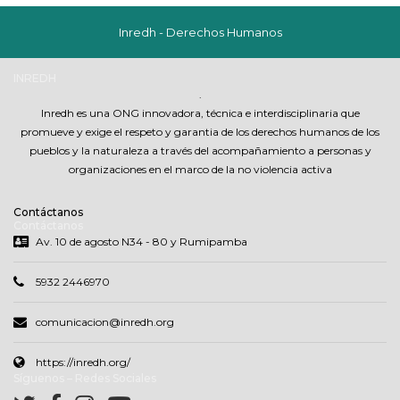
Inredh - Derechos Humanos
INREDH
.
Inredh es una ONG innovadora, técnica e interdisciplinaria que
promueve y exige el respeto y garantia de los derechos humanos de los
pueblos y la naturaleza a través del acompañamiento a personas y
organizaciones en el marco de la no violencia activa
Contáctanos
Contáctanos
Av. 10 de agosto N34 - 80 y Rumipamba
5932 2446970
comunicacion@inredh.org
https://inredh.org/
Síguenos – Redes Sociales