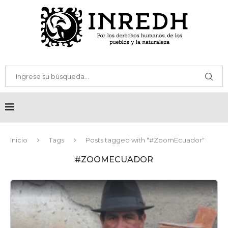
Inicio
Tags
Posts tagged with "#ZoomEcuador"
#ZOOMECUADOR