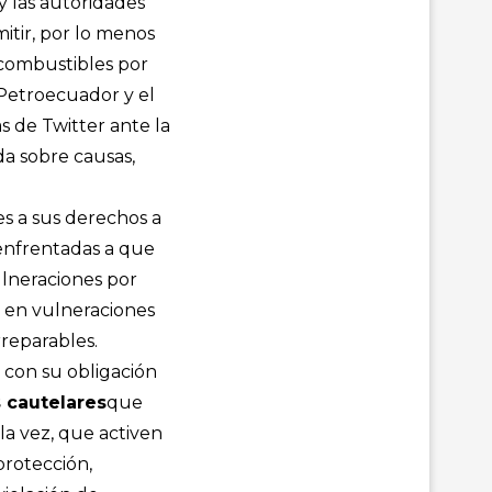
y las autoridades
itir, por lo menos
 combustibles por
 Petroecuador y el
s de Twitter ante la
a sobre causas,
es a sus derechos a
enfrentadas a que
ulneraciones por
o en vulneraciones
rreparables.
 con su obligación
 cautelares
que
la vez, que activen
protección,