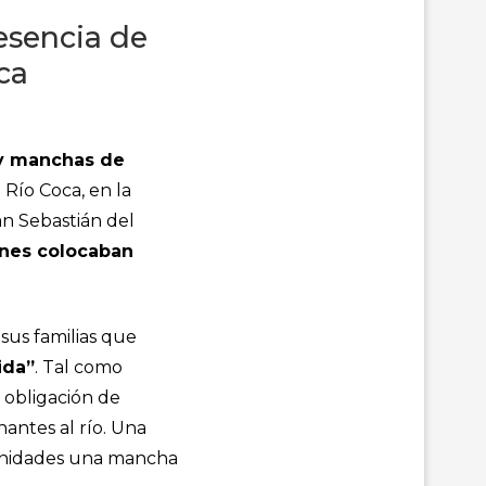
esencia de
ca
 y manchas de
 Río Coca, en la
an Sebastián del
enes colocaban
sus familias que
ida”
. Tal como
a obligación de
antes al río. Una
munidades una mancha