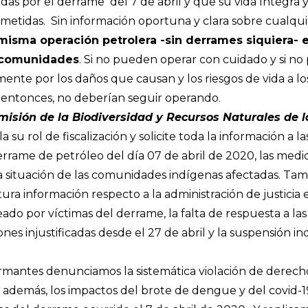
s por el derrame del 7 de abril y que su vida íntegra y
tidas. Sin información oportuna y clara sobre cualqu
 misma operación petrolera -sin derrames siquiera- 
s comunidades
. Si no pueden operar con cuidado y si 
mente por los daños que causan y los riesgos de vida a 
, entonces, no deberían seguir operando.
omisión de la Biodiversidad y Recursos Naturales de
su rol de fiscalización y solicite toda la información a la
errame de petróleo del día 07 de abril de 2020, las med
la situación de las comunidades indígenas afectadas. Tamb
ura información respecto a la administración de justicia 
eado por víctimas del derrame, la falta de respuesta a la
ones injustificadas desde el 27 de abril y la suspensión ind
irmantes denunciamos la sistemática violación de derech
 además, los impactos del brote de dengue y del covid-19