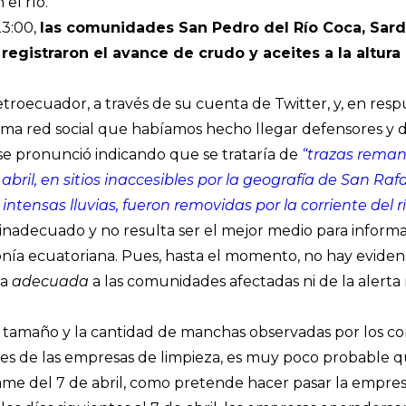
 el río.
23:00,
las comunidades San Pedro del Río Coca, Sardi
egistraron el avance de crudo y aceites a la altura
etroecuador, a través de su cuenta de Twitter, y, en resp
sma red social que habíamos hecho llegar defensores y 
e pronunció indicando que se trataría de
“trazas rema
abril, en sitios inaccesibles por la geografía de San Raf
ntensas lluvias, fueron removidas por la corriente del r
inadecuado y no resulta ser el mejor medio para infor
nía ecuatoriana. Pues, hasta el momento, no hay eviden
ra
adecuada
a las comunidades afectadas ni de la alerta 
l tamaño y la cantidad de manchas observadas por los c
res de las empresas de limpieza, es muy poco probable q
me del 7 de abril, como pretende hacer pasar la empre