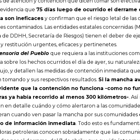
as de atención y contención que dicen tomar son efectiva
evidencia que
75 días luego de ocurrido el derrame d
a son ineficaces
y confirman que el riesgo letal de las
s contaminados. Las entidades estatales concernidas (Mi
a de DDHH, Secretaría de Riesgos) tienen el deber de e
y restitución urgentes, eficaces y pertinenetes.
fensoría del Pueblo
que requiera a las instituciones co
 sobre los hechos ocurridos el día de ayer, su naturalez
ujo, y detallen las medidas de contención inmediata qu
 tomando y sus respectivos resultados.
Si la mancha av
dente que la contención no funciona -como no func
ras ya había recorrido al menos 300 kilómetros-
. As
en en detalle cuándo y cómo alertaron a las comunidades r
eran cuando ven pasar la mancha por sus comunidades
vo de información inmediata
. Todo esto es fundamenta
doras petroleras conocen sobradamente que las comuni