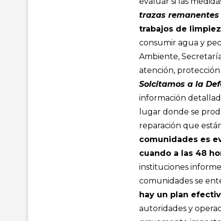
evaluar si las medid
trazas remanentes
trabajos de limpiez
consumir agua y pece
Ambiente, Secretarí
atención, protección 
Solcitamos a la De
información detallada
lugar donde se prod
reparación que están
comunidades es evi
cuando a las 48 ho
instituciones inform
comunidades se ent
hay un plan efecti
autoridades y opera