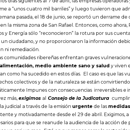
s días siguientes al 7 de abril, las empresas operadoras 
me a “unos cuatro mil barriles” y luego tuvieron que adm
 semana pasada, el 18 de junio, se reportó un derrame de
 en la misma zona de San Rafael. Entonces, como ahora,
os y Energía sólo “reconocieron” la rotura por sus cuenta
un ciudadano, y no proporcionaron la información debid
n ni remediación.
 las comunidades ribereñas enfrentan graves vulneracion
, alimentación, medio ambiente sano y salud
y viven 
tan como ha sucedido en estos días. El caso es que las v
chos colectivos y de la naturaleza se están convirtiend
máticamente Impunes con consecuencias irreversibles e i
 vez más,
exigimos
al
Consejo de la Judicatura
cumplir
a judicial a través de la emisión
urgente
de las
medidas
stente y motivadamente desde el 29 de abril. Exigimos, a 
arios para que se reanude la audiencia de la acción de 