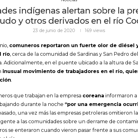
es indígenas alertan sobre la pr
rudo y otros derivados en el río Co
23 de junio de 2020
169
views
nio,
comuneros reportaron un fuerte olor de diésel
 río
, cerca de la comunidad de Sardinas y San Pedro del
a. Adicionalmente, en el puente ubicado a la altura de S
n
inusual movimiento de trabajadores en el río, qui
ción
.
uneros que trabajan en la empresa
coreana
informaron a 
abajando durante la noche
“por una emergencia ocurr
 pasado, una vez más las empresas petroleras omitieron l
rgente a las comunidades sobre un derrame de contamin
ros se enteraron cuando vieron pasar frente a sus co