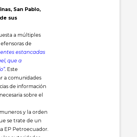
nas, San Pablo,
 de sus
uesta a múltiples
defensoras de
nentes estancadas
ael, que a
ío”
.
Este
mar a comunidades
cias de información
necesaria sobre el
omuneros y la orden
ue se trate de un
sa EP Petroecuador.