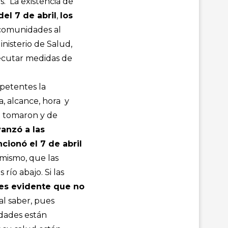
s. La existencia de
el 7 de abril
,
los
 comunidades al
nisterio de Salud,
jecutar medidas de
mpetentes la
a, alcance, hora y
e tomaron y de
anzó a las
ionó el 7 de abril
í mismo, que las
ío abajo. Si las
es evidente que no
l saber, pues
dades están