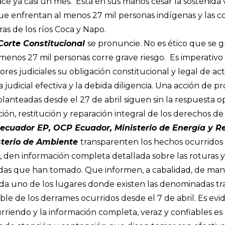
e ya casi un mes. Está en sus manos cesar la sostenida 
ue enfrentan al menos 27 mil personas indígenas y las 
ras de los ríos Coca y Napo.
Corte Constitucional
se pronuncie. No es ético que se g
 menos 27 mil personas corre grave riesgo. Es imperativo 
ores judiciales su obligación constitucional y legal de a
la judicial efectiva y la debida diligencia. Una acción de p
lanteadas desde el 27 de abril siguen sin la respuesta o
ción, restitución y reparación integral de los derechos de 
ecuador EP, OCP Ecuador, Ministerio de Energía y R
sterio de Ambiente
transparenten los hechos ocurridos a
o, den información completa detallada sobre las roturas y
das que han tomado. Que informen, a cabalidad, de man
ada uno de los lugares donde existen las denominadas t
le de los derrames ocurridos desde el 7 de abril. Es evi
riendo y la información completa, veraz y confiables es