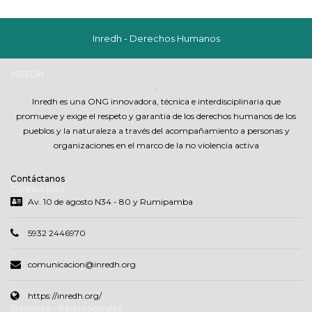
Inredh - Derechos Humanos
INREDH
.
Inredh es una ONG innovadora, técnica e interdisciplinaria que
promueve y exige el respeto y garantia de los derechos humanos de los
pueblos y la naturaleza a través del acompañamiento a personas y
organizaciones en el marco de la no violencia activa
Contáctanos
Contáctanos
Av. 10 de agosto N34 - 80 y Rumipamba
5932 2446970
comunicacion@inredh.org
https://inredh.org/
Síguenos – Redes Sociales