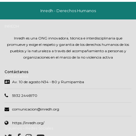
Inredh - Derechos Humanos
INREDH
.
Inredh es una ONG innovadora, técnica e interdisciplinaria que
promueve y exige el respeto y garantia de los derechos humanos de los
pueblos y la naturaleza a través del acompañamiento a personas y
organizaciones en el marco de la no violencia activa
Contáctanos
Contáctanos
Av. 10 de agosto N34 - 80 y Rumipamba
5932 2446970
comunicacion@inredh.org
https://inredh.org/
Síguenos – Redes Sociales