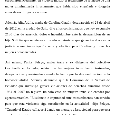
escucharon. Mediante, un video se mostró el testimonio de la madre de una
mujer criminalizada injustamente, que había sido engañada y drogada
antes de ser obligada a abortar.
Además, Alix Ardila, madre de Carolina Garzón desaparecida el 28 de abril
de 2012, en la ciudad de Quito dijo a los comisionados que hoy se cumple
2130 días de ausencia, dolor e incertidumbre ante la desaparición de su
hija. Solicitó que requieran al Estado ecuatoriano que garantice el acceso a
justicia a una investigación seria y efectiva para Carolina y todas las
mujeres desaparecidas.
Así mismo, Purita Pelayo, mujer trans y ex dirigente del colectivo
Coccinelle en Ecuador, relató que las mujeres trans fueron torturadas,
desaparecidas y asesinadas cuando lucharon por la despenalización de la
homosexualidad. Además, denunció que la Comisión de la Verdad de
Ecuador que investigó graves violaciones de derechos humanos desde
1984 al 2007 no registró un solo caso de mujeres trans violentadas por
agentes estatales. “El silencio e impunidad ante estos crímenes han servido
para que esta violencia siga sucediendo en la actualidad –dijo Pelayo.
“Cuando el Estado calla, está dando un mensaje a la sociedad para que esta