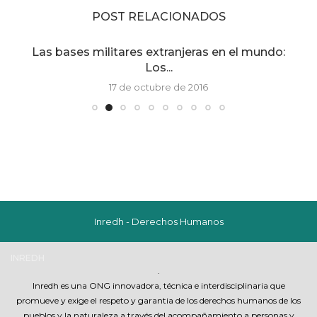
POST RELACIONADOS
Las bases militares extranjeras en el mundo:
Los...
17 de octubre de 2016
Inredh - Derechos Humanos
INREDH
.
Inredh es una ONG innovadora, técnica e interdisciplinaria que
promueve y exige el respeto y garantia de los derechos humanos de los
pueblos y la naturaleza a través del acompañamiento a personas y