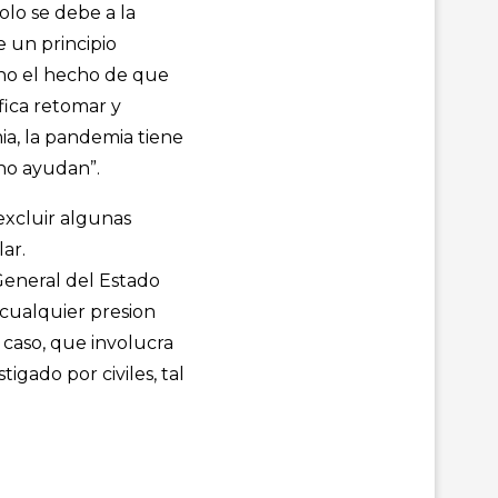
olo se debe a la
e un principio
ino el hecho de que
fica retomar y
ia, la pandemia tiene
 no ayudan”.
excluir algunas
ar.
General del Estado
 cualquier presion
 caso, que involucra
igado por civiles, tal