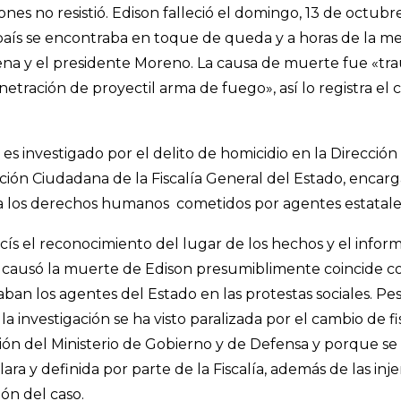
nes no resistió. Edison falleció el domingo, 13 de octubre, 
 país se encontraba en toque de queda y a horas de la m
ena y el presidente Moreno. La causa de muerte fue
«tr
enetración de proyectil arma de fuego»
, así lo registra el
es investigado por el delito de homicidio en la Direcció
ión Ciudadana de la Fiscalía General del Estado, encarg
 a los derechos humanos cometidos por agentes estatale
acís el reconocimiento del lugar de los hechos y el inform
 causó la muerte de Edison presumiblimente coincide co
an los agentes del Estado en las protestas sociales. Pese
 la investigación se ha visto paralizada por el cambio de fis
ón del Ministerio de Gobierno y de Defensa y porque se
lara y definida por parte de la Fiscalía, además de las in
ón del caso.