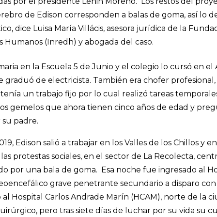
s por el presidente Lenin Moreno. Los restos del proye
rebro de Edison corresponden a balas de goma, así lo d
tico, dice Luisa María Villácis, asesora jurídica de la Fund
s Humanos (Inredh) y abogada del caso.
maria en la Escuela 5 de Junio y el colegio lo cursó en 
 graduó de electricista. También era chofer profesiona
tenía un trabajo fijo por lo cual realizó tareas tempora
jos gemelos que ahora tienen cinco años de edad y pre
 su padre.
19, Edison salió a trabajar en los Valles de los Chillos y
as protestas sociales, en el sector de La Recolecta, centr
o por una bala de goma. Esa noche fue ingresado al Hos
eoencefálico grave penetrante secundario a disparo con
 al Hospital Carlos Andrade Marín (HCAM), norte de la ci
uirúrgico, pero tras siete días de luchar por su vida su 