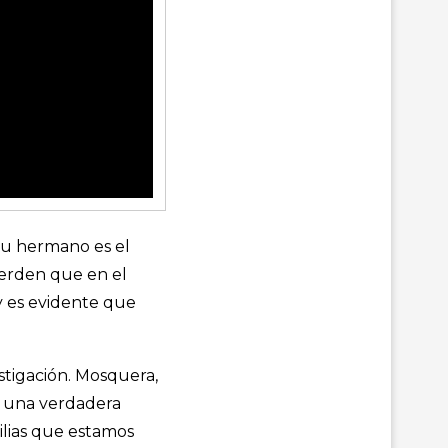
su hermano es el
cuerden que en el
y es evidente que
estigación. Mosquera,
a una verdadera
milias que estamos