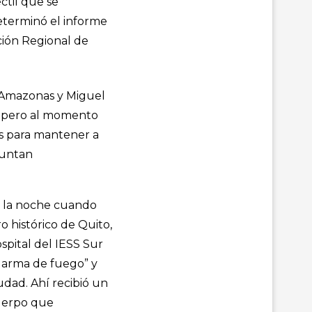
ctil que se
eterminó el informe
ación Regional de
el Amazonas y Miguel
l, pero al momento
les para mantener a
guntan
 en la noche cuando
o histórico de Quito,
pital del IESS Sur
 arma de fuego” y
udad. Ahí recibió un
cuerpo que