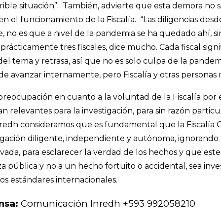
rible situación”. También, advierte que esta demora no s
en el funcionamiento de la Fiscalía. “Las diligencias desd
, no es que a nivel de la pandemia se ha quedado ahí, s
rácticamente tres fiscales, dice mucho. Cada fiscal signi
el tema y retrasa, así que no es solo culpa de la pandem
de avanzar internamente, pero Fiscalía y otras personas
reocupación en cuanto a la voluntad de la Fiscalía por 
n relevantes para la investigación, para sin razón particul
redh consideramos que es fundamental que la Fiscalía 
igación diligente, independiente y autónoma, ignorando
ivada, para esclarecer la verdad de los hechos y que este
a pública y no a un hecho fortuito o accidental, sea invest
os estándares internacionales.
nsa:
Comunicación Inredh +593 992058210