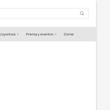
y coyuntura
Prensa y eventos
Donar