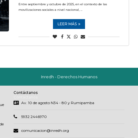
Entre septiembre y octubre de 2025, en el contexto de las
movilizaciones sociales a nivel nacional, …
LEER MÁS
Inredh - Derechos Humanos
Contáctanos
Contáctanos
Av. 10 de agosto N34 - 80 y Rumipamba
que
5932 2446970
de
comunicacion@inredh.org