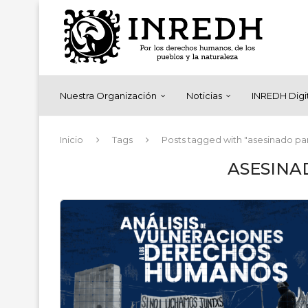
Nuestra Organización
Noticias
INREDH Digi
Inicio
Tags
Posts tagged with "asesinado pa
ASESINA