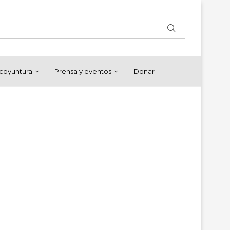
y coyuntura
Prensa y eventos
Donar