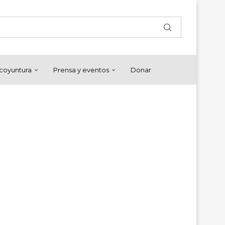
y coyuntura
Prensa y eventos
Donar