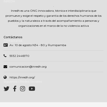
INREDH
.
Inredh es una ONG innovadora, técnica e interdisciplinaria que
promueve y exige el respeto y garantia de los derechos humanos de los
pueblos y la naturaleza a través del acompañamiento a personas y
organizaciones en el marco de la no violencia activa
Contáctanos
Contáctanos
Av. 10 de agosto N34 - 80 y Rumipamba
5932 2446970
comunicacion@inredh.org
https://inredh.org/
Síguenos – Redes Sociales