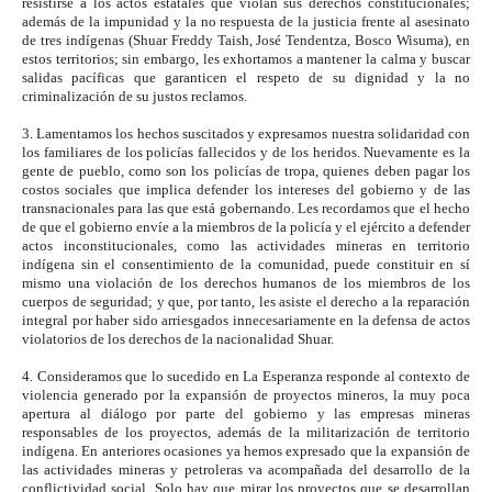
resistirse a los actos estatales que violan sus derechos constitucionales;
además de la impunidad y la no respuesta de la justicia frente al asesinato
de tres indígenas (Shuar Freddy Taish, José Tendentza, Bosco Wisuma), en
estos territorios; sin embargo, les exhortamos a mantener la calma y buscar
salidas pacíficas que garanticen el respeto de su dignidad y la no
criminalización de su justos reclamos.
3. Lamentamos los hechos suscitados y expresamos nuestra solidaridad con
los familiares de los policías fallecidos y de los heridos. Nuevamente es la
gente de pueblo, como son los policías de tropa, quienes deben pagar los
costos sociales que implica defender los intereses del gobierno y de las
transnacionales para las que está gobernando. Les recordamos que el hecho
de que el gobierno envíe a la miembros de la policía y el ejército a defender
actos inconstitucionales, como las actividades mineras en territorio
indígena sin el consentimiento de la comunidad, puede constituir en sí
mismo una violación de los derechos humanos de los miembros de los
cuerpos de seguridad; y que, por tanto, les asiste el derecho a la reparación
integral por haber sido arriesgados innecesariamente en la defensa de actos
violatorios de los derechos de la nacionalidad Shuar.
4. Consideramos que lo sucedido en La Esperanza responde al contexto de
violencia generado por la expansión de proyectos mineros, la muy poca
apertura al diálogo por parte del gobierno y las empresas mineras
responsables de los proyectos, además de la militarización de territorio
indígena. En anteriores ocasiones ya hemos expresado que la expansión de
las actividades mineras y petroleras va acompañada del desarrollo de la
conflictividad social. Solo hay que mirar los proyectos que se desarrollan