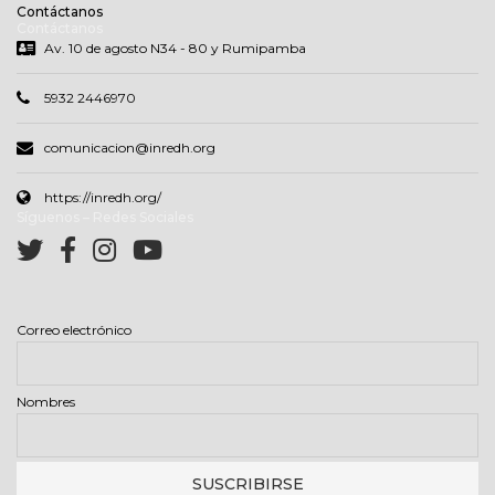
.
Inredh es una ONG innovadora, técnica e interdisciplinaria que
promueve y exige el respeto y garantia de los derechos humanos de los
pueblos y la naturaleza a través del acompañamiento a personas y
organizaciones en el marco de la no violencia activa
Contáctanos
Contáctanos
Av. 10 de agosto N34 - 80 y Rumipamba
5932 2446970
comunicacion@inredh.org
https://inredh.org/
Síguenos – Redes Sociales
Correo electrónico