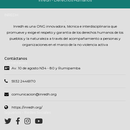
Inredh - Derechos Humanos
INREDH
.
Inredh es una ONG innovadora, técnica e interdisciplinaria que
promueve y exige el respeto y garantia de los derechos humanos de los
pueblos y la naturaleza a través del acompañamiento a personas y
organizaciones en el marco de la no violencia activa
Contáctanos
Contáctanos
Av. 10 de agosto N34 - 80 y Rumipamba
5932 2446970
comunicacion@inredh.org
https://inredh.org/
Síguenos – Redes Sociales