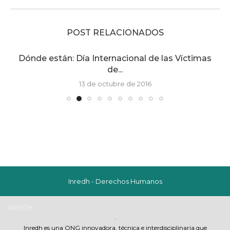
POST RELACIONADOS
s
Mi hijo fue torturado por la Policía: testimonio...
13 de octubre de 2016
Inredh - Derechos Humanos
INREDH
.
Inredh es una ONG innovadora, técnica e interdisciplinaria que
promueve y exige el respeto y garantia de los derechos humanos de los