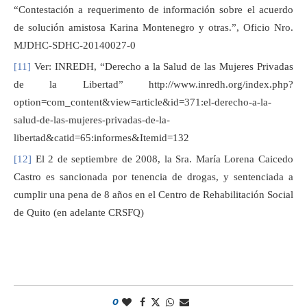
“Contestación a requerimento de información sobre el acuerdo
de solución amistosa Karina Montenegro y otras.”, Oficio Nro.
MJDHC-SDHC-20140027-0
[11]
Ver: INREDH, “Derecho a la Salud de las Mujeres Privadas
de la Libertad” http://www.inredh.org/index.php?
option=com_content&view=article&id=371:el-derecho-a-la-
salud-de-las-mujeres-privadas-de-la-
libertad&catid=65:informes&Itemid=132
[12]
El 2 de septiembre de 2008, la Sra. María Lorena Caicedo
Castro es sancionada por tenencia de drogas, y sentenciada a
cumplir una pena de 8 años en el Centro de Rehabilitación Social
de Quito (en adelante CRSFQ)
0