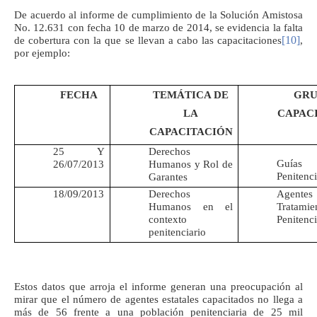
De acuerdo al informe de cumplimiento de la Solución Amistosa
No. 12.631 con fecha 10 de marzo de 2014, se evidencia la falta
[10]
de cobertura con la que se llevan a cabo las capacitaciones
,
por ejemplo:
FECHA
TEMÁTICA DE
GRU
LA
CAPAC
CAPACITACIÓN
25 Y
Derechos
Guías
26/07/2013
Humanos y Rol de
Penitenci
Garantes
18/09/2013
Derechos
Agent
Humanos en el
Tratamie
contexto
Penitenci
penitenciario
Estos datos que arroja el informe generan una preocupación al
mirar que el número de agentes estatales capacitados no llega a
más de 56 frente a una población penitenciaria de 25 mil