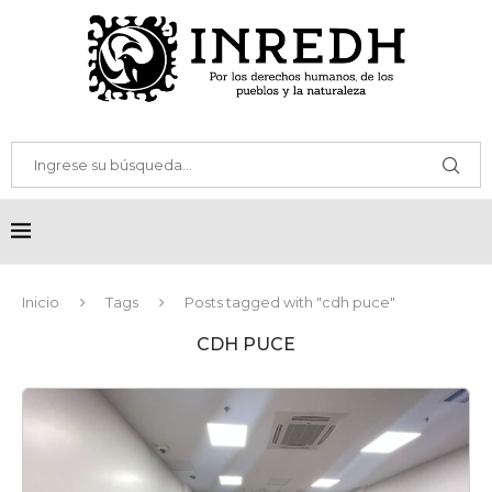
Inicio
Tags
Posts tagged with "cdh puce"
CDH PUCE