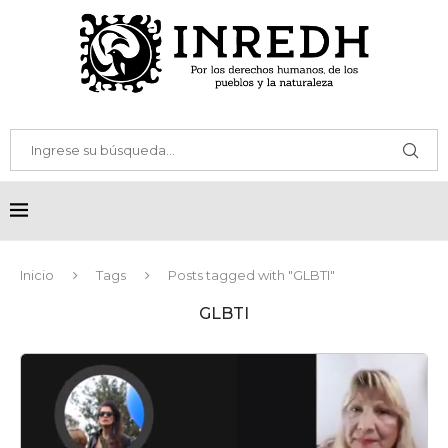
Inicio
Tags
Posts tagged with "GLBTI"
GLBTI