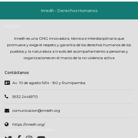
Inredh - Derechos Humanos
INREDH
.
Inredh es una ONG innovadora, técnica e interdisciplinaria que
promueve y exige el respeto y garantia de los derechos humanos de los
pueblos y la naturaleza a través del acompañamiento a personas y
organizaciones en el marco de la no violencia activa
Contáctanos
Contáctanos
Av. 10 de agosto N34 - 80 y Rumipamba
5932 2446970
comunicacion@inredh.org
https://inredh.org/
Síguenos – Redes Sociales