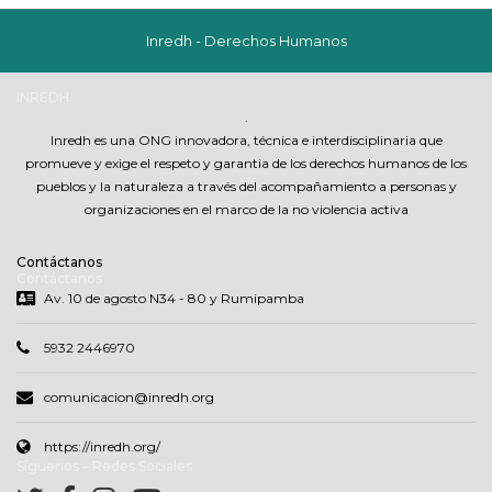
Inredh - Derechos Humanos
INREDH
.
Inredh es una ONG innovadora, técnica e interdisciplinaria que
promueve y exige el respeto y garantia de los derechos humanos de los
pueblos y la naturaleza a través del acompañamiento a personas y
organizaciones en el marco de la no violencia activa
Contáctanos
Contáctanos
Av. 10 de agosto N34 - 80 y Rumipamba
5932 2446970
comunicacion@inredh.org
https://inredh.org/
Síguenos – Redes Sociales