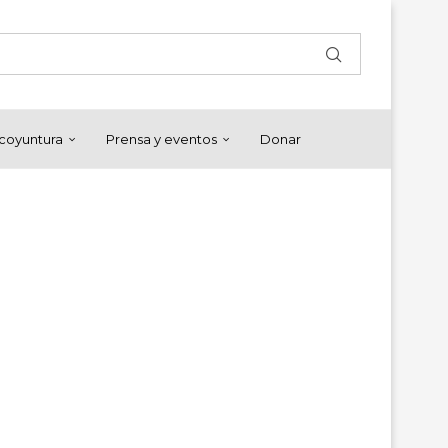
y coyuntura
Prensa y eventos
Donar