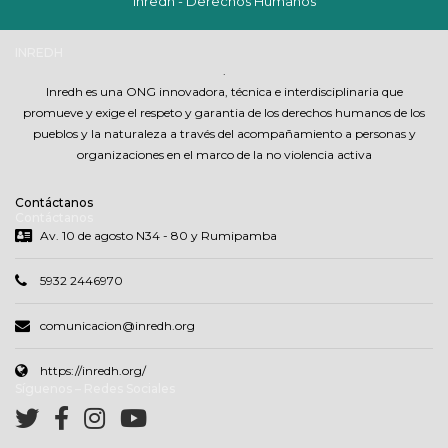
Inredh - Derechos Humanos
INREDH
.
Inredh es una ONG innovadora, técnica e interdisciplinaria que
promueve y exige el respeto y garantia de los derechos humanos de los
pueblos y la naturaleza a través del acompañamiento a personas y
organizaciones en el marco de la no violencia activa
Contáctanos
Contáctanos
Av. 10 de agosto N34 - 80 y Rumipamba
5932 2446970
comunicacion@inredh.org
https://inredh.org/
Síguenos – Redes Sociales