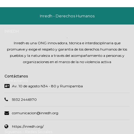
Inredh - Derechos Humanos
INREDH
.
Inredh es una ONG innovadora, técnica e interdisciplinaria que
promueve y exige el respeto y garantia de los derechos humanos de los
pueblos y la naturaleza a través del acompañamiento a personas y
organizaciones en el marco de la no violencia activa
Contáctanos
Contáctanos
Av. 10 de agosto N34 - 80 y Rumipamba
5932 2446970
comunicacion@inredh.org
https://inredh.org/
Síguenos – Redes Sociales