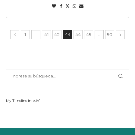
1
…
41
42
43
44
45
…
50
My Timeline inredh1