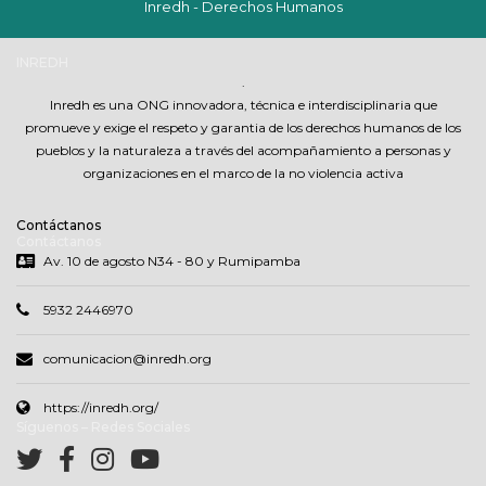
Inredh - Derechos Humanos
INREDH
.
Inredh es una ONG innovadora, técnica e interdisciplinaria que
promueve y exige el respeto y garantia de los derechos humanos de los
pueblos y la naturaleza a través del acompañamiento a personas y
organizaciones en el marco de la no violencia activa
Contáctanos
Contáctanos
Av. 10 de agosto N34 - 80 y Rumipamba
5932 2446970
comunicacion@inredh.org
https://inredh.org/
Síguenos – Redes Sociales