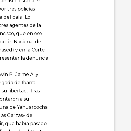
rancisco estaba en
or tres policías
e del país. Lo
tres agentes de la
ancisco, que en ese
rección Nacional de
nased) y en la Corte
presentar la denuncia
win P., Jaime A. y
argada de Ibarra
 su libertad. Tras
montaron a su
aguna de Yahuarcocha.
«Las Garzas» de
ir, que había pasado