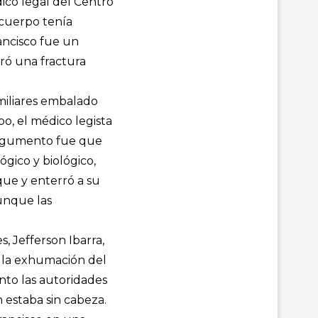
ico legal del Centro
 cuerpo tenía
ancisco fue un
ró una fractura
amiliares embalado
po, el médico legista
 argumento fue que
gico y biológico,
que y enterró a su
aunque las
, Jefferson Ibarra,
on la exhumación del
nto las autoridades
 estaba sin cabeza.