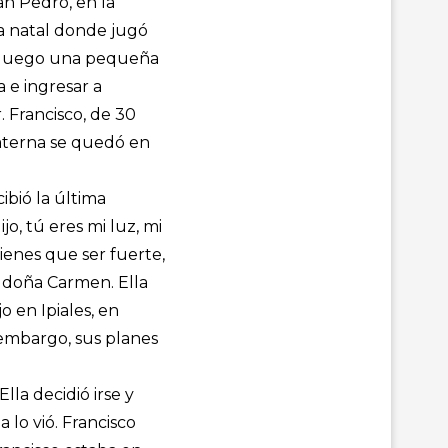
San Pedro, en la
ra natal donde jugó
 y luego una pequeña
a e ingresar a
. Francisco, de 30
 materna se quedó en
bió la última
o, tú eres mi luz, mi
tienes que ser fuerte,
a doña Carmen. Ella
 en Ipiales, en
 embargo, sus planes
lla decidió irse y
 lo vió. Francisco