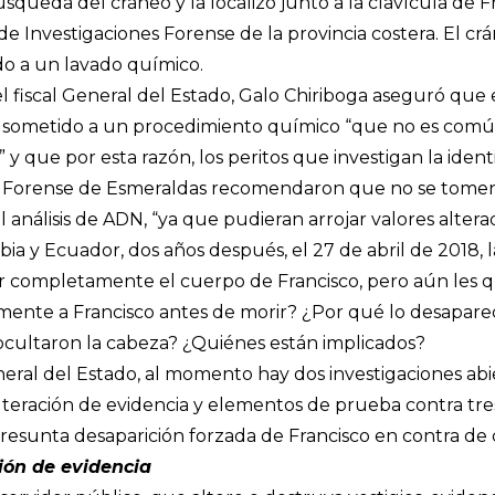
squeda del cráneo y la localizó junto a la clavícula de 
de Investigaciones Forense de la provincia costera. El c
do a un lavado químico.
l fiscal General del Estado, Galo Chiriboga aseguró que 
e sometido a un procedimiento químico “que no es común
 y que por esta razón, los peritos que investigan la ide
o Forense de Esmeraldas recomendaron que no se tomen
l análisis de ADN, “ya que pudieran arrojar valores alterad
ia y Ecuador, dos años después, el 27 de abril de 2018, la
r completamente el cuerpo de Francisco, pero aún les
ente a Francisco antes de morir? ¿Por qué lo desaparec
cultaron la cabeza? ¿Quiénes están implicados?
neral del Estado, al momento hay dos investigaciones abie
lteración de evidencia y elementos de prueba contra tre
presunta desaparición forzada de Francisco en contra de 
ación de evidencia