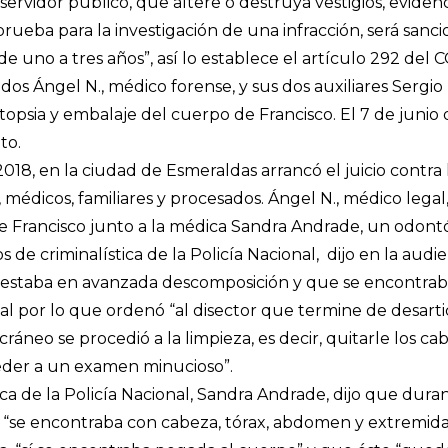
 servidor público, que altere o destruya vestigios, eviden
rueba para la investigación de una infracción, será san
 de uno a tres años”, así lo establece el artículo 292 del C
os Ángel N., médico forense, y sus dos auxiliares Sergio 
topsia y embalaje del cuerpo de Francisco. El 7 de junio d
ito.
018, en la ciudad de Esmeraldas arrancó el juicio contra l
 médicos, familiares y procesados. Ángel N., médico legal,
de Francisco junto a la médica Sandra Andrade, un odon
 de criminalística de la Policía Nacional, dijo en la audi
 estaba en avanzada descomposición y que se encontraba
al por lo que ordenó “al disector que termine de desarti
ráneo se procedió a la limpieza, es decir, quitarle los cabe
eder a un examen minucioso”.
ca de la Policía Nacional, Sandra Andrade, dijo que durant
 “se encontraba con cabeza, tórax, abdomen y extremida