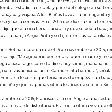
gas Botina nació el 11 de junio de 1982, en el Hospital de 
lombia. Estudió la escuela y parte del colegio en su tier
 trabajaba y viajaba. A los 18 años tuvo a su primogénito
eso y hacía cornisas. En el 2014 decidió cruzar la fronter
dijo que era una tierra tranquila y que se podía trabajar
nto a su pareja Angie Pinto y su hija, mientras su familia
n Botina recuerda que el 16 de noviembre de 2015, reci
e su hijo. “Me agradeció por ser una buena madre y me dij
llega a pasar algo, como tú dices, hoy somos, mañana no, 
a, no te vas achicopalar, mi Carmonchita hermosa”, señal
Francisco le contó que tenía previsto empezar un trabajo
mo año y que así podía visitarla los fines de semana. Sin
viembre de 2015, Francisco salió con Angie a una fiesta. E
sta más tarde disfrutando. Esa fue la última vez que ella