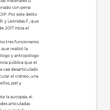
cias materiales u
cionado con pena
OIP. Por este delito
R. y Leónidas F., que
e 2017 inicia el
os tres funcionarios.
 que realizó la
tólogo y antropólogo
encia pública que el
 casi desarticulado
cular el cráneo, una
llos, piel y
e la autopsia, el
des articuladas.