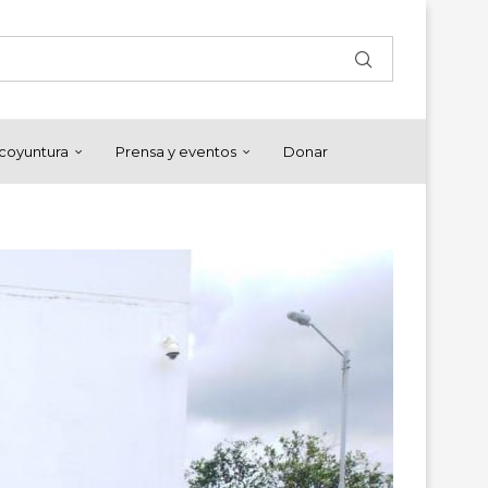
y coyuntura
Prensa y eventos
Donar