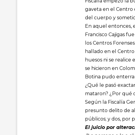
Fiscalía empezó la bú
gaveta en el Centro 
del cuerpo y someti
En aquel entonces, e
Francisco Cajigas fu
los Centros Forenses”
hallado en el Centr
huesos ni se realice e
se hicieron en Colomb
Botina pudo enterra
¿Qué le pasó exactam
mataron? ¿Por qué o
Según la Fiscalía Ge
presunto delito de a
públicos; y dos, por 
El juicio por alter