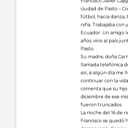
Francisco Javier Caji
ciudad de Pasto – Co
fútbol, hacía danza,
niña. Trabajaba con y
Ecuador. Un amigo le 
años, vino al país ju
Pasto.
Su madre, doña Carme
llamada telefónica d
sol, si algún día me 
continuar con la vid
comenta que su hijo 
diciembre de ese mis
fueron truncados.
La noche del 16 de no
Francisco se quedó ha