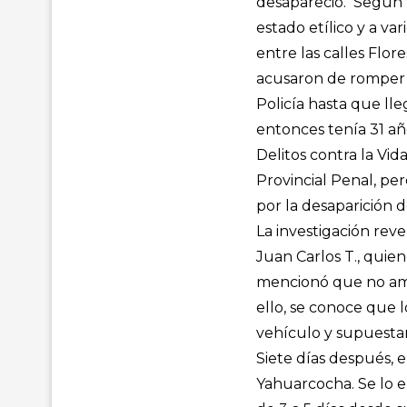
desapareció. Según t
estado etílico y a va
entre las calles Flore
acusaron de romper u
Policía hasta que lle
entonces tenía 31 año
Delitos contra la Vid
Provincial Penal, pe
por la desaparición d
La investigación reve
Juan Carlos T., quien
mencionó que no amer
ello, se conoce que l
vehículo y supuestam
Siete días después, e
Yahuarcocha. Se lo e