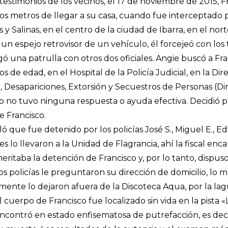
estimonios de los vecinos, el 17 de noviembre de 2015, F
rios metros de llegar a su casa, cuando fue interceptado p
s y Salinas, en el centro de la ciudad de Ibarra, en el nort
n espejo retrovisor de un vehículo, él forcejeó con los 
gó una patrulla con otros dos oficiales. Angie buscó a Fr
s de edad, en el Hospital de la Policía Judicial, en la Di
a, Desapariciones, Extorsión y Secuestros de Personas (Di
ro no tuvo ninguna respuesta o ayuda efectiva. Decidió 
e Francisco.
ló que fue detenido por los policías José S., Miguel E., Ed
es lo llevaron a la Unidad de Flagrancia, ahí la fiscal enc
itaba la detención de Francisco y, por lo tanto, dispuso
os policías le preguntaron su dirección de domicilio, lo 
ente lo dejaron afuera de la Discoteca Aqua, por la l
l cuerpo de Francisco fue localizado sin vida en la pista 
ncontró en estado enfisematosa de putrefacción, es dec