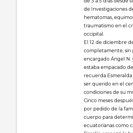
de 3 a 5 días desde 
de Investigaciones 
hematomas, equimosis
traumatismo en el c
occipital.
El 12 de diciembre d
completamente, sin po
encargado Ángel N. 
estaba empacado de t
recuerda Esmeralda E
ser querido en el ce
condiciones de su m
Cinco meses después, 
por pedido de la fami
cuerpo para determin
ecuatorianas como co