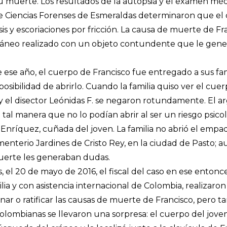
su muerte. Los resultados de la autopsia y el examen méd
de Ciencias Forenses de Esmeraldas determinaron que el
 y escoriaciones por fricción. La causa de muerte de Fr
ráneo realizado con un objeto contundente que le gene
e ese año, el cuerpo de Francisco fue entregado a sus f
sibilidad de abrirlo. Cuando la familia quiso ver el cuer
y el disector Leónidas F. se negaron rotundamente. El
al manera que no lo podían abrir al ser un riesgo psicoló
nríquez, cuñada del joven. La familia no abrió el empa
menterio Jardines de Cristo Rey, en la ciudad de Pasto; 
uerte les generaban dudas.
el 20 de mayo de 2016, el fiscal del caso en ese entonces
lia y con asistencia internacional de Colombia, realizar
ar o ratificar las causas de muerte de Francisco, pero ta
lombianas se llevaron una sorpresa: el cuerpo del joven