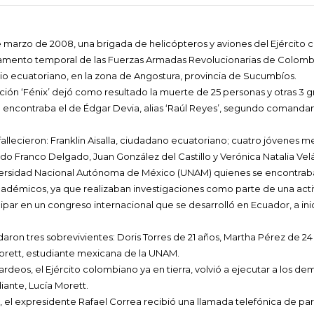
 marzo de 2008, una brigada de helicópteros y aviones del Ejército
nto temporal de las Fuerzas Armadas Revolucionarias de Colombi
rio ecuatoriano, en la zona de Angostura, provincia de Sucumbíos.
ón ‘Fénix’ dejó como resultado la muerte de 25 personas y otras 3 
e encontraba el de Édgar Devia, alias ‘Raúl Reyes’, segundo comandan
allecieron: Franklin Aisalla, ciudadano ecuatoriano; cuatro jóvenes m
ndo Franco Delgado, Juan González del Castillo y Verónica Natalia Ve
versidad Nacional Autónoma de México (UNAM) quienes se encontraba
adémicos, ya que realizaban investigaciones como parte de una activ
cipar en un congreso internacional que se desarrolló en Ecuador, a in
aron tres sobrevivientes: Doris Torres de 21 años, Martha Pérez de 2
orett, estudiante mexicana de la UNAM.
eos, el Ejército colombiano ya en tierra, volvió a ejecutar a los dem
diante, Lucía Morett.
, el expresidente Rafael Correa recibió una llamada telefónica de p