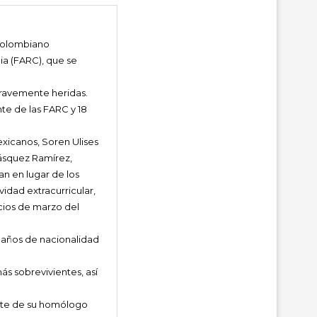
 colombiano
a (FARC), que se
gravemente heridas.
te de las FARC y 18
exicanos, Soren Ulises
lásquez Ramírez,
n en lugar de los
idad extracurricular,
icios de marzo del
4 años de nacionalidad
ás sobrevivientes, así
arte de su homólogo