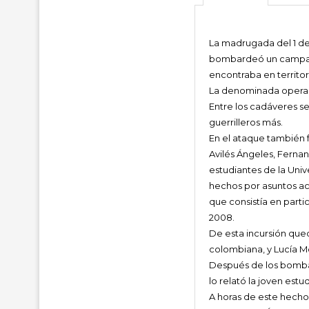
La madrugada del 1 de
bombardeó un campame
encontraba en territo
La denominada operaci
Entre los cadáveres s
guerrilleros más.
En el ataque también f
Avilés Ángeles, Ferna
estudiantes de la Uni
hechos por asuntos ac
que consistía en parti
2008.
De esta incursión qued
colombiana, y Lucía M
Después de los bombard
lo relató la joven estu
A horas de este hecho