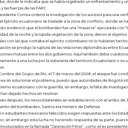
be, donde le indicaba que se había registrado un enfrentamiento y 
 y las fuerzas de las FARC.
sidente Correa ordenó la investigación de los sucesos para una verif
el Ejército ecuatoriano se traslade a la zona de conflicto, donde se ha
 Esto evidenció que el bombardeo fue una “masacre” ejecutada con “
idad de la noche y la tupida vegetación de la zona, dieron al objetiv
les con las que contaba el ejército colombiano no lo hubieran hecho 
igación se produjo la ruptura de las relaciones diplomáticas entre Ecu
iones mutuas entre los dos gobiernos. Aquí también debe cuestionar
mente a una lucha por la soberanía del territorio Ecuatoriano o es u
er.
Cumbre del Grupo de Río, el 7 de marzo del 2008, el ataque fue cond
rea sin solucionar el problema, puesto que autoridades de Bogotá int
erno ecuatoriano con la guerrilla, sin embargo, la falta de investigac
s han dejado hechos sin resolver.
es después, los nexos bilaterales se restablecieron con el arribo de
mento del bombardeo, Santos era ministro de Defensa.
atro estudiantes mexicanos fallecidos exigen respuestas ante los Est
o, sin embargo esta lucha no ha tenido respuesta de su parte, pues l
 involucrados en la llamada “Operación Fénix”, como el ex president