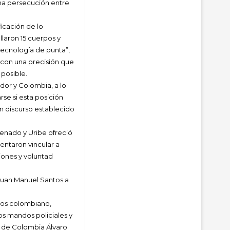
una persecución entre
icación de lo
llaron 15 cuerpos y
tecnología de punta”,
o con una precisión que
posible.
ador y Colombia, a lo
se si esta posición
n discurso establecido
enado y Uribe ofreció
entaron vincular a
iones y voluntad
 Juan Manuel Santos a
ados colombiano,
os mandos policiales y
e de Colombia Álvaro