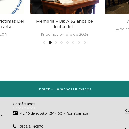
íctimas Del
Memoria Viva: A 32 años de
arta...
lucha del...
14 de 
2017
18 de noviembre de 2024
Inredh - Derechos Humanos
Contáctanos
Contáctanos
Co
Av. 10 de agosto N34 - 80 y Rumipamba
que
5932 2446970