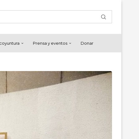
y coyuntura
Prensa y eventos
Donar