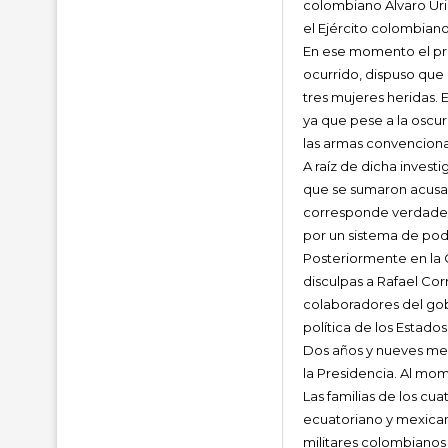
colombiano Álvaro Uri
el Ejército colombiano
En ese momento el pre
ocurrido, dispuso que 
tres mujeres heridas.
ya que pese a la oscur
las armas convenciona
A raíz de dicha invest
que se sumaron acusac
corresponde verdadera
por un sistema de pod
Posteriormente en la 
disculpas a Rafael Cor
colaboradores del gobi
política de los Estado
Dos años y nueves mes
la Presidencia. Al mo
Las familias de los cu
ecuatoriano y mexican
militares colombianos