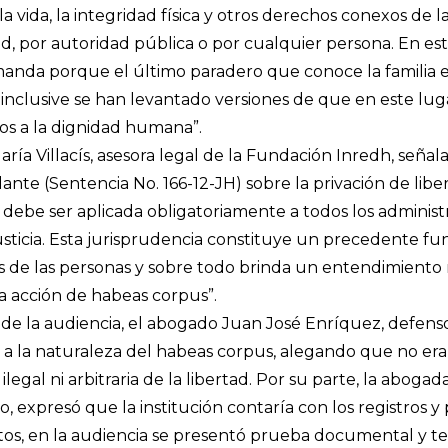
 la vida, la integridad física y otros derechos conexos de 
ad, por autoridad pública o por cualquier persona. En est
anda porque el último paradero que conoce la familia e
inclusive se han levantado versiones de que en este luga
ios a la dignidad humana”.
ría Villacís, asesora legal de la Fundación Inredh, señal
ante (Sentencia No. 166-12-JH) sobre la privación de libe
 debe ser aplicada obligatoriamente a todos los administ
usticia. Esta jurisprudencia constituye un precedente f
 de las personas y sobre todo brinda un entendimiento 
la acción de habeas corpus”.
de la audiencia, el abogado Juan José Enríquez, defenso
as, a la naturaleza del habeas corpus, alegando que no era
i ilegal ni arbitraria de la libertad. Por su parte, la abogad
, expresó que la institución contaría con los registros y 
os, en la audiencia se presentó prueba documental y tes