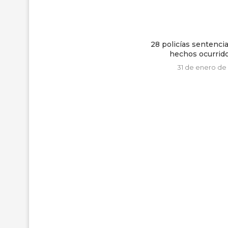
28 policías sentenciados por los
hechos ocurridos en...
31 de enero de 2019
Pronunciamiento de 
Contra las Prisiones
22 de julio de 