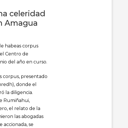
na celeridad
lon Amagua
 de habeas corpus
el Centro de
nio del año en curso.
eas corpus, presentado
nredh), donde el
 la diligencia.
 de Rumiñahui,
ro, el relato de la
nieron las abogadas
te accionada, se