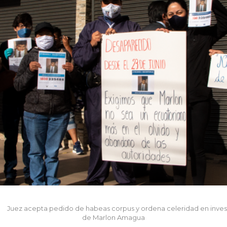
Juez acepta pedido de habeas corpus y ordena celeridad en inves
de Marlon Amagua