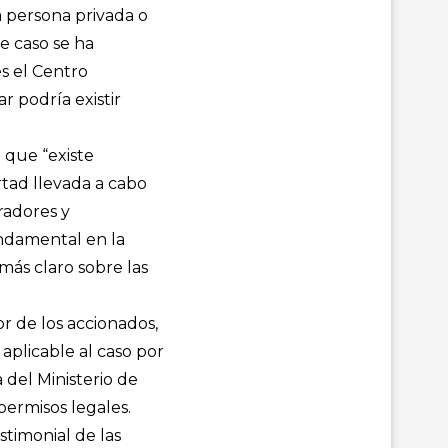
la persona privada o
e caso se ha
s el Centro
r podría existir
a que “existe
rtad llevada a cabo
radores y
undamental en la
más claro sobre las
r de los accionados,
 aplicable al caso por
a del Ministerio de
permisos legales.
timonial de las