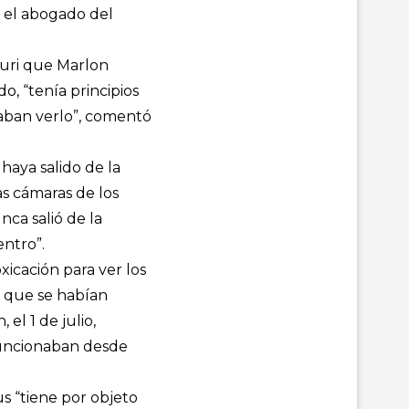
y el abogado del
uri que Marlon
, “tenía principios
aban verlo”, comentó
haya salido de la
as cámaras de los
ca salió de la
entro”.
xicación para ver los
ó que se habían
el 1 de julio,
funcionaban desde
s “tiene por objeto