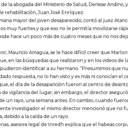
 de la abogada del Ministerio de Salud, Denisse Andino, 
de rehabilitación, Juan José Enríquez.
ana mayor del joven desaparecido, contó al juez Atanc
muy fuertes y que eso no le permitía movilizarse rápido
desde hace un poco más de cuatro meses que no nos dej
r, Mauricio Amagua, se le hace difícil creer que Marlon 
que, en las búsquedas que realizaron y en los videos de l
pudieron identificar a su hermano. “Presumimos que nun
 dado respuesta, no lo han visto y es más ni conocían el c
e, el día de la desaparición fueron al centro de desinto
 de vigilancia del lugar, sin embargo, el director asegur
de un rayo, una semana antes. En cambio, cuando fueron, 
nte investigador el mismo director mencionó que no 
a, debido a la caída de un rayo.
nas, asesora legal de Inredh explica que el habeas corpu