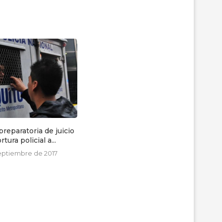
spitalizadas tras ser
Resistir es un Derecho
das por arma de...
19 de septiembre de 2025
 octubre de 2019