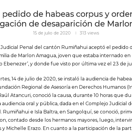
 pedido de habeas corpus y orde
igación de desaparición de Mar
15 de julio de 2020
313
views
d Judicial Penal del cantón Rumiñahui aceptó el pedido
milia de Marlon Amagua, joven que estaba internado en 
o Ebenezer’, y donde fue visto por última vez el 23 de ju
rtes, 14 de julio de 2020, se instaló la audiencia de hab
Fundación Regional de Asesoría en Derechos Humanos (I
Raúl Atancuri, conoció la causa, durante 10 horas que duró
a audiencia oral y pública, dada en el Complejo Judicial
l. Rumiñahui e Isla Baltra, en Sangolquí, se conoció, prime
on, contado desde los hermanos mayores, luego, intervi
ís y Michelle Erazo. En cuanto a la participación de la par