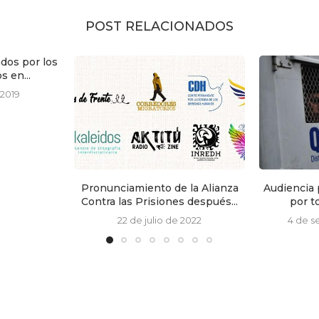
POST RELACIONADOS
la Alianza
Audiencia preparatoria de juicio
Personas ho
 después...
por tortura policial a...
impacta
2022
4 de septiembre de 2017
6 de